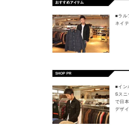
■ラル
ネイ
■イン
Sス
で日
デザイ