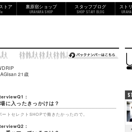
ストア
裏原宿ショップ
スタッフブログ
スト
le
URAHARA SHOP
SHOP STAFF BLOG
URAHA
WDRIP
AGIsan 21歳
S
nterviewQ1：
職場に入ったきっかけは？
ポートセレクトSHOPで働きたかったので。
nterviewQ2：