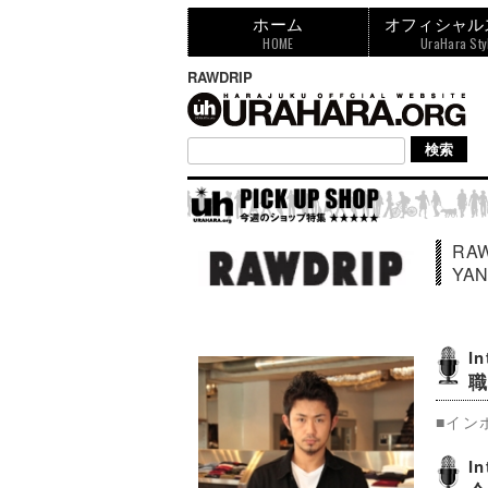
ホーム
オフィシャル
HOME
UraHara Sty
RAWDRIP
RA
YAN
I
■イン
I