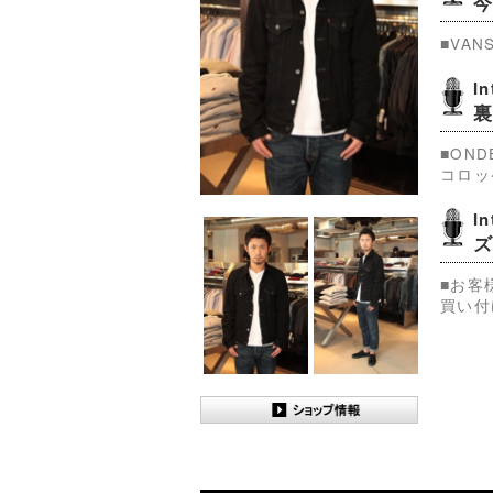
■VAN
I
■OND
コロッ
I
ズ
■お客
買い付