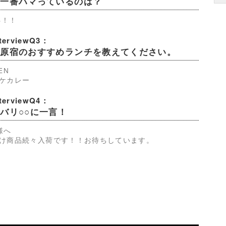
今一番ハマっているのは？
S！！
nterviewQ3：
裏原宿のおすすめランチを教えてください。
EN
ケカレー
nterviewQ4：
バリ○○に一言！
様へ
け商品続々入荷です！！お待ちしています。