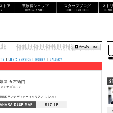
ストア
裏原宿ショップ
スタッフブログ
スト
le
URAHARA SHOP
SHOP STAFF BLOG
URAHA
UTY
|
LIFE & SERVICE
|
HOBBY
|
GALLERY
S
麺屋 五右衛門
ウメンヤ ゴエモン
&DRINK ランチ ディナー イタリアン（パスタ）
E17-1F
AHARA DEEP MAP