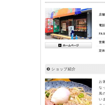
店
電
FA
営
定
ショップ紹介
お
な
風
い
ス