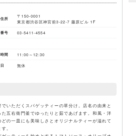
〒150-0001
舗住所
東京都渋谷区神宮前3-22-7 藤原ビル 1F
03-5411-4554
話番号
X
11:00～12:30
業時間
無休
休日
箸でいただくスパゲッティーの草分け。店名の由来と
った五右衛門釜でゆったりと茹であげます。和風・洋
のどの一皿にも美味しさとオリジナルティーが溢れて
ます。
パゲッティーを始めとするトマトソース・オリーブオ