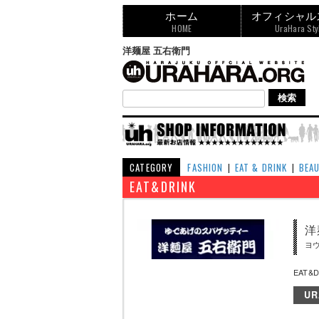
ホーム
オフィシャル
HOME
UraHara Sty
洋麺屋 五右衛門
CATEGORY
FASHION
|
EAT & DRINK
|
BEA
EAT&DRINK
洋
ヨ
EAT
UR