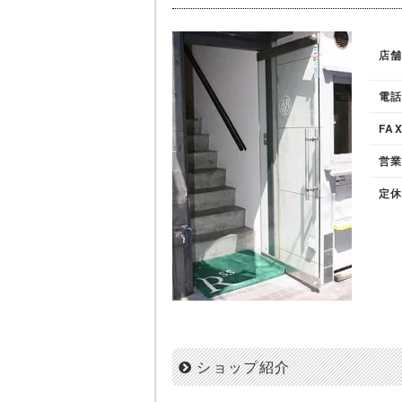
店
電
FA
営
定
ショップ紹介