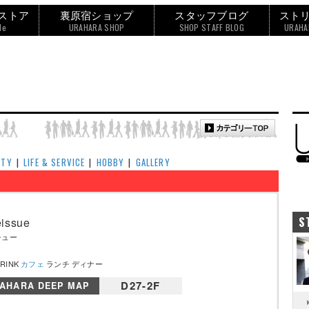
ストア
裏原宿ショップ
スタッフブログ
スト
le
URAHARA SHOP
SHOP STAFF BLOG
URAHA
UTY
|
LIFE & SERVICE
|
HOBBY
|
GALLERY
S
issue
シュー
DRINK
カフェ
ランチ ディナー
D27-2F
AHARA DEEP MAP