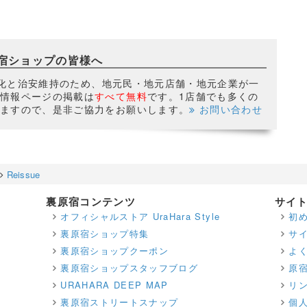
宿ショップの皆様へ
活性化と治安維持のため、地元民・地元店舗・地元企業が一
情報ページの掲載は
すべて無料
です。1店舗でも多くの
ますので、是非ご協力をお願いします。
お問い合わせ
Reissue
裏原宿コンテンツ
サイ
オフィシャルストア UraHara Style
初
裏原宿ショップ特集
サ
裏原宿ショップクーポン
よ
裏原宿ショップスタッフブログ
原
URAHARA DEEP MAP
リ
裏原宿ストリートスナップ
個