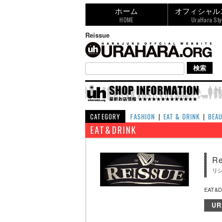
ホーム
オフィシャル
HOME
UraHara Sty
Reissue
CATEGORY
FASHION
|
EAT & DRINK
|
BEA
EAT&DRINK
Re
リ
EAT&
UR