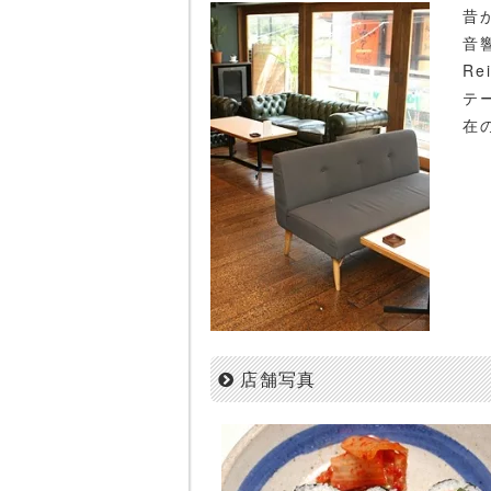
昔
音
R
テ
在
店舗写真